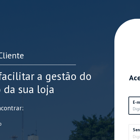
Cliente
facilitar a gestão do
Ace
 da sua loja
E-m
ncontrar:
o
Sen