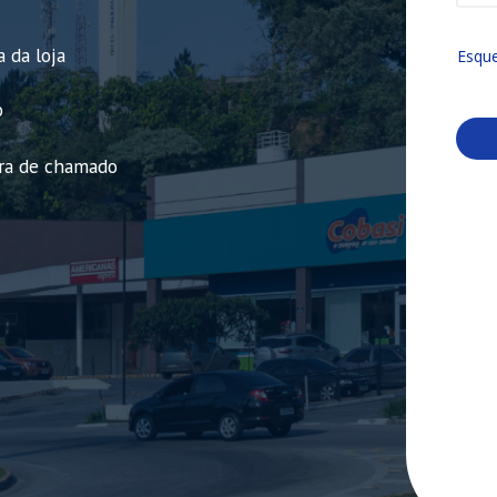
 da loja
Esque
o
ra de chamado